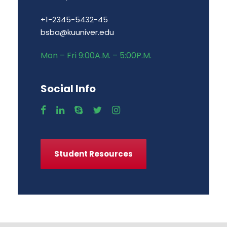
+1-2345-5432-45
bsba@kuuniver.edu
Mon – Fri 9:00A.M. – 5:00P.M.
Social Info
Student Resources