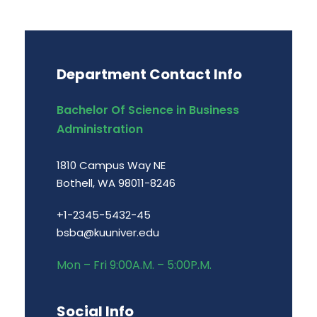
Department Contact Info
Bachelor Of Science in Business
Administration
1810 Campus Way NE
Bothell, WA 98011-8246
+1-2345-5432-45
bsba@kuuniver.edu
Mon – Fri 9:00A.M. – 5:00P.M.
Social Info