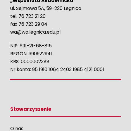
„Wspólnota Akademicka”
ul. Sejmowa 5A, 59-220 Legnica
tel. 76 723 21 20
fax 76 723 29 04
wa@wa.legnica.edu.pl
NIP: 691-21-68-815
REGON: 390922941
KRS: 0000002388
Nr konta: 95 1910 1064 2403 1985 4121 0001
Stowarzyszenie
O nas